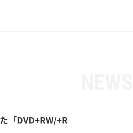
NEWS
「DVD+RW/+R