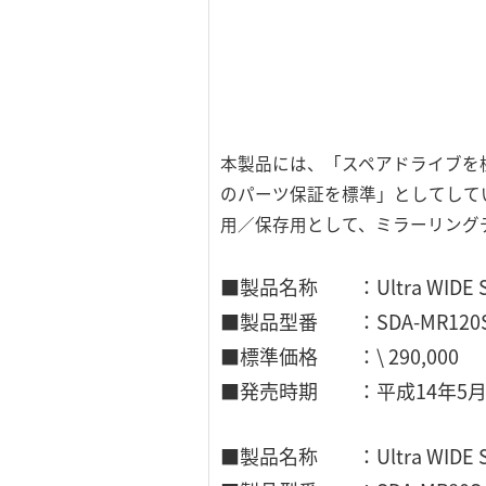
本製品には、「スペアドライブを
のパーツ保証を標準」としてして
用／保存用として、ミラーリング
■製品名称 ：Ultra WID
■製品型番 ：SDA-MR120
■標準価格 ：\ 290,000
■発売時期 ：平成14年5
■製品名称 ：Ultra WID