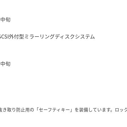
月中旬
E SCSI外付型ミラーリングディスクシステム
月中旬
抜き取り防止用の「セーフティキー」を装備しています。ロッ
。