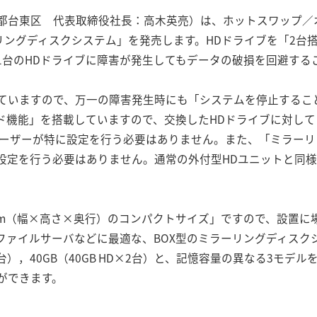
台東区 代表取締役社長：高木英亮）は、ホットスワップ／オー
ラーリングディスクシステム」を発売します。HDドライブを「2台搭
1台のHDドライブに障害が発生してもデータの破損を回避する
ていますので、万一の障害発生時にも「システムを停止するこ
ド機能」を搭載していますので、交換したHDドライブに対し
ユーザーが特に設定を行う必要はありません。また、「ミラー
設定を行う必要はありません。通常の外付型HDユニットと同
17mm（幅×高さ×奥行）のコンパクトサイズ」ですので、設置
ァイルサーバなどに最適な、BOX型のミラーリングディスクシステ
D×2台），40GB（40GB HD×2台）と、記憶容量の異なる3
ができます。