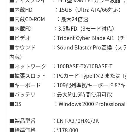
■ディスプレイ ：14.1型 XGA TFTカラー液晶（10
■内蔵HD ：15GB（Ultra ATA/66対応）
■内蔵CD-ROM ：最大24倍速
■内蔵FD ：3.5型FD（3モード対応）
■ビデオ ：Trident Cyber Blade Ai1（
■サウンド ：Sound Blaster Pro互換（
内蔵）
■ネットワーク ：100BASE-TX/10BASE-T
■拡張スロット ：PCカード TypeII×2 または TypeII
■キーボード ：109配列準拠キーボード 87キー 
■バッテリ ：最大約1.5時間使用可能
■OS ：Windows 2000 Professiona
■製品型番 ：LNT-A270HXC/2K
■標準価格 ：\178,000