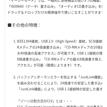
「イージーモード」では、一般的に使用頻度の高い3つの機能、「
「ISO9660（データ）書き込み」「オーディオCD書き込み」を
ドラッグ＆ドロップだけの簡単操作で使いこなすことができます
■その他の特徴：
IEEE1394接続，USB 2.0（High-Speed）接続，SCSI接
Rメディアの24倍速書き込み」「CD-RWメディアの10倍
大40倍速の高速アクセス」が可能です。USB 1.1接続の環境
8倍速書き込み」「CD-RWメディアの最大8倍速書き換え」
アクセス」が可能（環境によります）です。
バッファアンダーランエラーを防止する「JustLink機能」
を組み合わせることにより、24倍速での安定した書き込み
「JustLink機能」により、USB 1.1接続時の安定した書
「ゾーン分割方式のCLV」とは・・・
CLV（Constant Linear Veocity：線速度一定）で