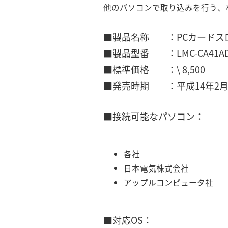
他のパソコンで取り込みを行う、
■製品名称 ：PCカードス
■製品型番 ：LMC-CA41A
■標準価格 ：\ 8,500
■発売時期 ：平成14年2
■接続可能なパソコン：
各社 DOS/
日本電気株式会社 PC9
アップルコンピュータ社 Po
■対応OS：