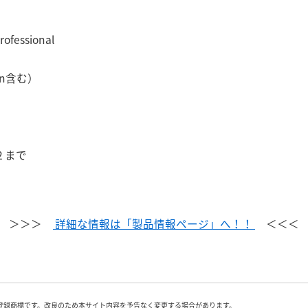
rofessional
tion含む）
.2 まで
＞＞＞
詳細な情報は「製品情報ページ」へ！！
＜＜＜
登録商標です。改良のため本サイト内容を予告なく変更する場合があります。