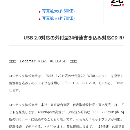
写真拡大(約60KB)
写真拡大(約70KB)
USB 2.0対応の外付型24倍速書き込み対応CD-R
□□□ Logitec NEWS RELEASE □□□
ロジテック株式会社は、「USB 2.0対応の外付型CD-R/RWユニット」を発売します
倍速書き込み」のドライブを採用し、「SCSI & USB 2.0」モデルと、「USB 
します。
ロジテック株式会社（本社：東京都台東区 代表取締役社長：高木英亮）は、「USB 2
ットを発売します。480Mbpsの高速データ転送が可能な「USB 2.0のHigh-Spe
応のUSBポートに接続することも可能」です。もちろん「ホットプラグが可能」で
簡単接続」で使用することができます。簡単接続に加えて、「24倍速」の高速書き