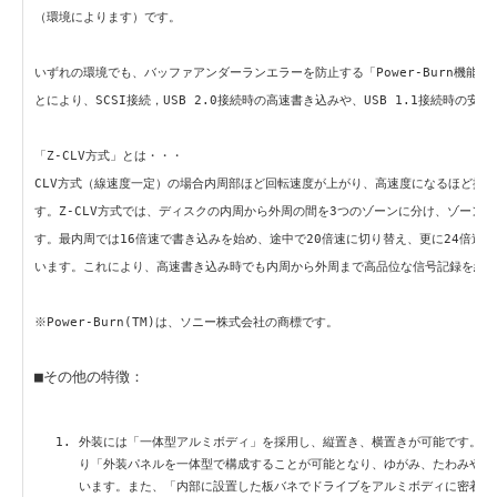
（環境によります）です。
いずれの環境でも、バッファアンダーランエラーを防止する「Power-Burn機能」
とにより、SCSI接続，USB 2.0接続時の高速書き込みや、USB 1.1接続時の
「Z-CLV方式」とは・・・
CLV方式（線速度一定）の場合内周部ほど回転速度が上がり、高速度になるほど振
す。Z-CLV方式では、ディスクの内周から外周の間を3つのゾーンに分け、ゾーン
す。最内周では16倍速で書き込みを始め、途中で20倍速に切り替え、更に24倍速
います。これにより、高速書き込み時でも内周から外周まで高品位な信号記録を維
※Power-Burn(TM)は、ソニー株式会社の商標です。
■その他の特徴：
外装には「一体型アルミボディ」を採用し、縦置き、横置きが可能です。押
り「外装パネルを一体型で構成することが可能となり、ゆがみ、たわみや振
います。また、「内部に設置した板バネでドライブをアルミボディに密着さ