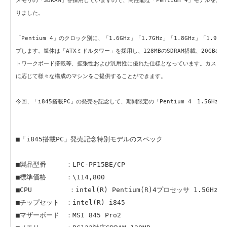
メモリの「SDRAM」を採用していますので、高性能な「Pentium 4」モデルを
りました。
「Pentium 4」のクロック別に、「1.6GHz」「1.7GHz」「1.8GHz」「1.9
プします。筐体は「ATXミドルタワー」を採用し、128MBのSDRAM搭載、20GB
トワークボード搭載等、拡張性および汎用性に優れた仕様となっています。カスタ
に応じて様々な構成のマシンをご提供することができます。
今回、「i845搭載PC」の発売を記念して、期間限定の「Pentium 4 1.5GH
■「i845搭載PC」発売記念特別モデルのスペック
■製品型番 ：LPC-PF15BE/CP
■標準価格 ：\114,800
■CPU ：intel(R) Pentium(R)4プロセッサ 1.5GHz (FS
■チップセット ：intel(R) i845
■マザーボード ：MSI 845 Pro2