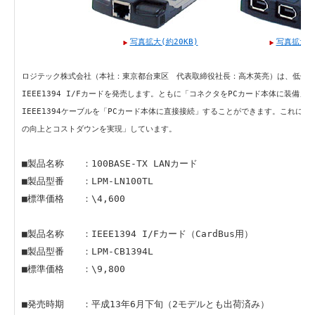
写真拡大(約20KB)
写真拡大(約
ロジテック株式会社（本社：東京都台東区 代表取締役社長：高木英亮）は、低価格なL
IEEE1394 I/Fカードを発売します。ともに「コネクタをPCカード本体に装備」
IEEE1394ケーブルを「PCカード本体に直接接続」することができます。これに
の向上とコストダウンを実現」しています。
■製品名称 ：100BASE-TX LANカード
■製品型番 ：LPM-LN100TL
■標準価格 ：\4,600
■製品名称 ：IEEE1394 I/Fカード（CardBus用）
■製品型番 ：LPM-CB1394L
■標準価格 ：\9,800
■発売時期 ：平成13年6月下旬（2モデルとも出荷済み）