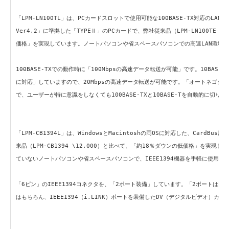
「LPM-LN100TL」は、PCカードスロットで使用可能な100BASE-TX対応のLANカー
Ver4.2」に準拠した「TYPEⅡ」のPCカードで、弊社従来品（LPM-LN100TE \
価格」を実現しています。ノートパソコンや省スペースパソコンでの高速LAN環境
100BASE-TXでの動作時に「100Mbpsの高速データ転送が可能」です。10BASE-T
に対応」していますので、20Mbpsの高速データ転送が可能です。「オートネゴシ
で、ユーザーが特に意識をしなくても100BASE-TXと10BASE-Tを自動的に切り
「LPM-CB1394L」は、WindowsとMacintoshの両OSに対応した、CardBus用
来品（LPM-CB1394 \12,000）と比べて、「約18％ダウンの低価格」を実現して
ていないノートパソコンや省スペースパソコンで、IEEE1394機器を手軽に使用で
「6ピン」のIEEE1394コネクタを、「2ポート装備」しています。「2ポートは
はもちろん、IEEE1394（i.LINK）ポートを装備したDV（デジタルビデオ）カ