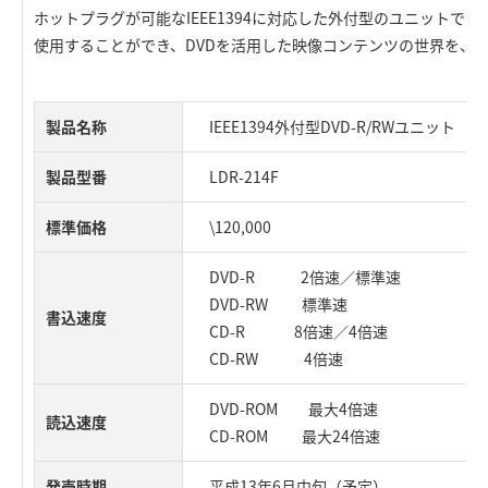
ホットプラグが可能なIEEE1394に対応した外付型のユニットですの
使用することができ、DVDを活用した映像コンテンツの世界を、
製品名称
IEEE1394外付型DVD-R/RWユニット
製品型番
LDR-214F
標準価格
\120,000
DVD-R 2倍速／標準速
DVD-RW 標準速
書込速度
CD-R 8倍速／4倍速
CD-RW 4倍速
DVD-ROM 最大4倍速
読込速度
CD-ROM 最大24倍速
発売時期
平成13年6月中旬（予定）