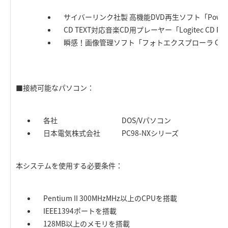
サイバーリンク社製 高機能DVD再生ソフト「PowerDV
CD TEXT対応音楽CD用プレーヤー「Logitec CD PL
瞬感！画像管理ソフト「フォトエクスプローラ OE
■接続可能なパソコン：
各社 DOS/Vパソコン
日本電気株式会社 PC98-NXシリーズ
本システムを使用する必要条件：
Pentium II 300MHzMHz以上のCPUを搭載
IEEE1394ポートを搭載
128MB以上のメモリを搭載