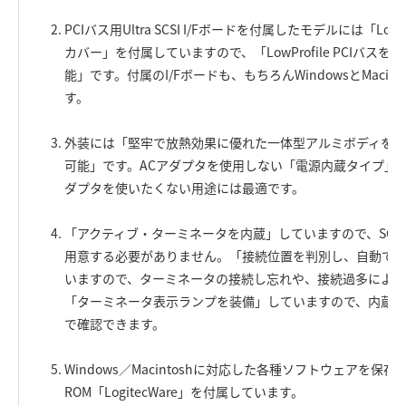
PCIバス用Ultra SCSI I/Fボードを付属したモデルには「LowP
カバー」を付属していますので、「LowProfile PCIバ
能」です。付属のI/Fボードも、もちろんWindowsとMacin
す。
外装には「堅牢で放熱効果に優れた一体型アルミボディを採
可能」です。ACアダプタを使用しない「電源内蔵タイプ」の
ダプタを使いたくない用途には最適です。
「アクティブ・ターミネータを内蔵」していますので、SCS
用意する必要がありません。「接続位置を判別し、自動でON
いますので、ターミネータの接続し忘れや、接続過多による
「ターミネータ表示ランプを装備」していますので、内蔵ター
で確認できます。
Windows／Macintoshに対応した各種ソフトウェアを保存
ROM「LogitecWare」を付属しています。