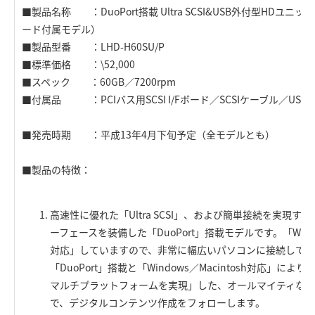
■製品名称 ：DuoPort搭載 Ultra SCSI&USB外付型HDユニット（PC
ード付属モデル）
■製品型番 ：LHD-H60SU/P
■標準価格 ：\52,000
■スペック ：60GB／7200rpm
■付属品 ：PCIバス用SCSI I/Fボード／SCSIケーブル／USB
■発売時期 ：平成13年4月下旬予定（全モデルとも）
■製品の特徴：
高速性に優れた「Ultra SCSI」、および簡単接続を実現す
ーフェースを装備した「DuoPort」搭載モデルです。「Window
対応」していますので、非常に幅広いパソコンに接続して使
「DuoPort」搭載と「Windows／Macintosh対応」
マルチプラットフォームを実現」した、オールマイティなH
で、デジタルコンテンツ作成をフォローします。