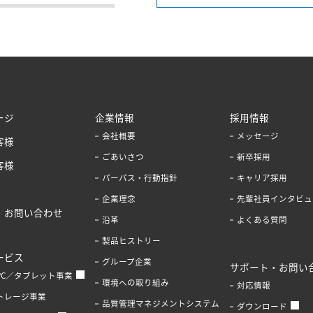
ージ
企業情報
採用情報
会社概要
メッセージ
客様
ごあいさつ
新卒採用
客様
パーパス・行動指針
キャリア採用
企業理念
先輩社員インタビュ
・お問い合わせ
沿革
よくある質問
製品ヒストリー
ービス
グループ企業
サポート・お問い
PC／タブレット事業
環境への取り組み
対応情報
トレージ事業
品質管理マネジメントシステム
ダウンロード