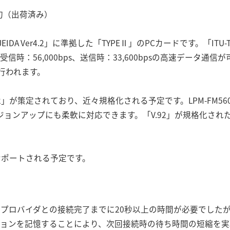
旬（出荷済み）
／JEIDA Ver4.2」に準拠した「TYPEⅡ」のPCカードです。「ITU-T 
信時：56,000bps、送信時：33,600bpsの高速データ通信が可
行われます。
.92」が策定されており、近々規格化される予定です。LPM-FM5
ージョンアップにも柔軟に対応できます。「V.92」が規格化さ
能がサポートされる予定です。
からプロバイダとの接続完了までに20秒以上の時間が必要でした
ションを記憶することにより、次回接続時の待ち時間の短縮を実