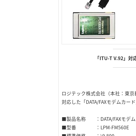
「ITU-T V.9
ロジテック株式会社（本社：東京都
対応した「DATA/FAXモデム
■製品名称 ：DATA/FAXモデ
■型番 ：LPM-FM560E
■標準価格 ：\9,800