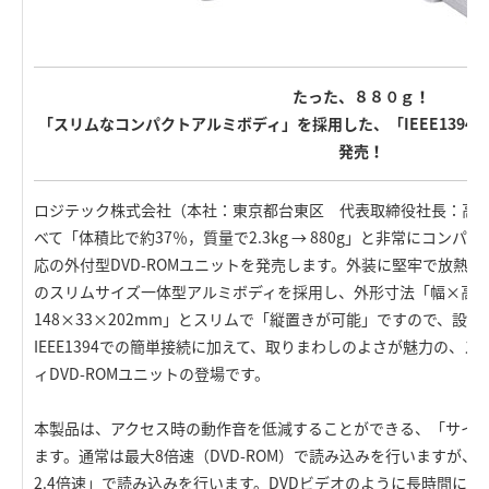
たった、８８０ｇ！
「スリムなコンパクトアルミボディ」を採用した、「IEEE1394外
発売！
ロジテック株式会社（本社：東京都台東区 代表取締役社長：高
べて「体積比で約37％，質量で2.3kg → 880g」と非常にコンパクトな、
応の外付型DVD-ROMユニットを発売します。外装に堅牢で放熱効果に優
のスリムサイズ一体型アルミボディを採用し、外形寸法「幅×高
148×33×202mm」とスリムで「縦置きが可能」ですので、設
IEEE1394での簡単接続に加えて、取りまわしのよさが魅力の、
ィDVD-ROMユニットの登場です。
本製品は、アクセス時の動作音を低減することができる、「サイ
ます。通常は最大8倍速（DVD-ROM）で読み込みを行いますが
2.4倍速」で読み込みを行います。DVDビデオのように長時間に