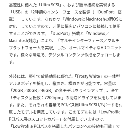
高速性に優れた「Ultra SCSI」、および簡単接続を実現する
「USB」の「2種類のインターフェースを装備（「DuoPort」搭
載）」しています。なおかつ「WindowsとMacintoshの両OSに
対応」していますので、非常に幅広いパソコンに接続して使用
することができます。「DuoPort」搭載と「Windows／
Macintosh対応」により、「マルチインターフェース／マルチ
プラットフォームを実現」した、オールマイティなHDユニット
です。様々な環境で、デジタルコンテンツ作成をフォローしま
す。
外装には、堅牢で放熱効果に優れた「Frosty White」の一体型
アルミボディを採用し、縦置き、横置きが可能です。容量は
「20GB／30GB／46GB」の各モデルをラインアップし、全て
「ディスク回転数：7200rpm」の高速ドライブを採用していま
す。また、それぞれの容量でPCIバス用Ultra SCSI I/Fボードを付
属したモデルを用意しています。このモデルには「LowProfile
PCIバス用のスロットカバー」を付属していますので、
「LowProfile PCIバスを搭載したパソコンへの接続も可能」で