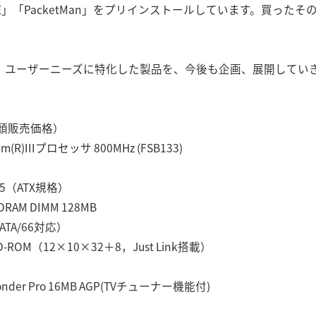
 5.0LE」「PacketMan」をプリインストールしています。買
は、ユーザーニーズに特化した製品を、今後も企画、展開してい
頭販売価格）
)IIIプロセッサ 800MHz (FSB133)
5（ATX規格）
M DIMM 128MB
TA/66対応）
ROM（12×10×32＋8，Just Link搭載）
nder Pro 16MB AGP(TVチューナー機能付)