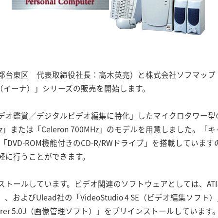
都台東区 代表取締役社長：高木英亮）と株式会社ソフマップ
NA（イーナ）」シリーズの販売を開始します。
ビデオ鑑賞／デジタルビデオ編集に特化」したマイクロタワー型
800MHz」または「Celeron 700MHz」のモデルを用意しまし
」、「DVD-ROM機能付きのCD-R/RWドライブ」を搭載してい
軽に行うことができます。
ンストールしています。ビデオ関連のソフトウェアとしては、ATI社の「M
Ulead社の「VideoStudio 4 SE（ビデオ編集ソフト）」「Ph
plorer 5.0J（画像管理ソフト）」をプリインストールしてい