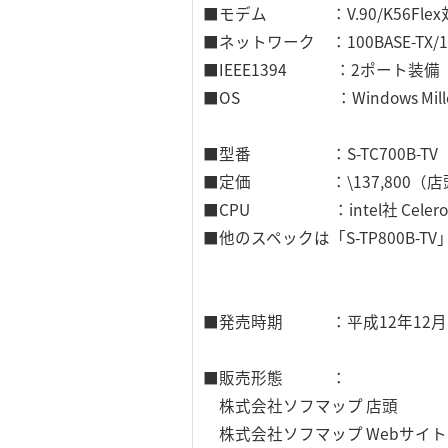
■モデム ：V.90/K56Flex対応 
■ネットワーク ：100BASE-TX/1
■IEEE1394 ：2ポート装備
■OS ：Windows Millenn
■型番 ：S-TC700B-TV
■定価 ：\137,800（店
■CPU ：intel社 Celeron
■他のスペックは「S-TP800B-T
■発売時期 ：平成12年12月
■販売形態 ：
株式会社ソフマップ 店頭
株式会社ソフマップ Webサイ