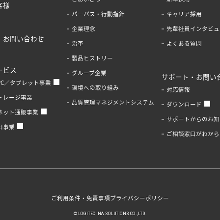
客様
パーパス・行動指針
キャリア採用
企業理念
先輩社員インタビュ
・お問い合わせ
沿革
よくある質問
製品ヒストリー
ービス
グループ企業
サポート・お問い
PC／タブレット事業
環境への取り組み
対応情報
トレージ事業
品質管理マネジメントシステム
ダウンロード
ネット通販事業
サポートからのお知
旧事業
ご相談窓口がわから
ご利用条件・免責事項
プライバシーポリシー
© LOGITEC INA SOLUTIONS CO.,LTD.