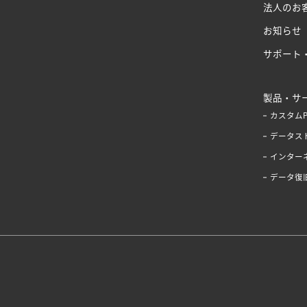
法人のお
お知らせ
サポート
製品・サ
カスタム
データス
インター
データ復