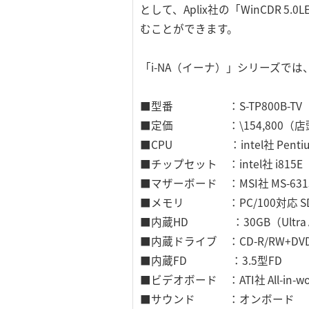
として、Aplix社の「WinCDR
むことができます。
「i-NA（イーナ）」シリーズで
■型番 ：S-TP800B-TV
■定価 ：\154,800（店
■CPU ：intel社 Pentium(R
■チップセット ：intel社 i815E
■マザーボード ：MSI社 MS-631
■メモリ ：PC/100対応 SDRA
■内蔵HD ：30GB（Ultra A
■内蔵ドライブ ：CD-R/RW+DVD-
■内蔵FD ：3.5型FD
■ビデオボード ：ATI社 All-in-wo
■サウンド ：オンボード