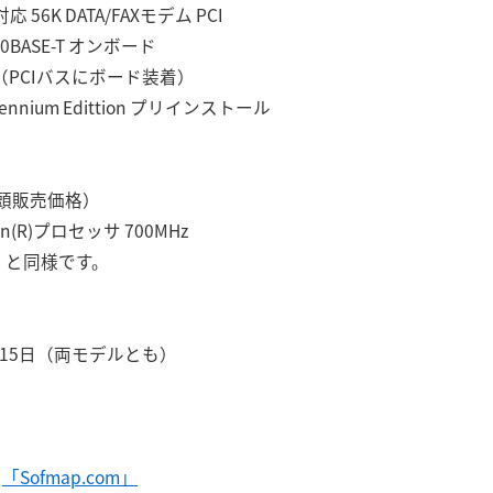
56K DATA/FAXモデム PCI
0BASE-T オンボード
（PCIバスにボード装着）
ium Edittion プリインストール
頭販売価格）
(R)プロセッサ 700MHz
V」と同様です。
15日（両モデルとも）
ト
「Sofmap.com」