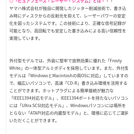
◎「ピュアフェーズ・レーザー・システム」とは・・・
ヤマハ株式会社が独自に開発したジッター削減技術で、書き込
み時にディスクからの反射光を抑えて、レーザーパワーの安定
化を図ったシステムです。この技術により、正確な信号記録が
可能となり、高回転でも安定した書き込みによる高い信頼性を
実現しています。
外付型モデルでは、外装に堅牢で放熱効果に優れた「Frosty
White」の一体型アルミボディを採用しています。また、外付型
モデルは「WindowsとMacintoshの両OSに対応」していますの
で、幅広いパソコンで、高速「CD-R」書き込み環境を活用する
ことができます。ホットプラグによる簡単接続が魅力な
「IEEE1394対応モデル」、IEEE1394ポートを持たないパソコン
には「Ultra SCSI対応モデル」、Windowsパソコンには場所を
とらない「ATAPI対応の内蔵型モデル」と、環境に応じてご選択
いただくことができます。