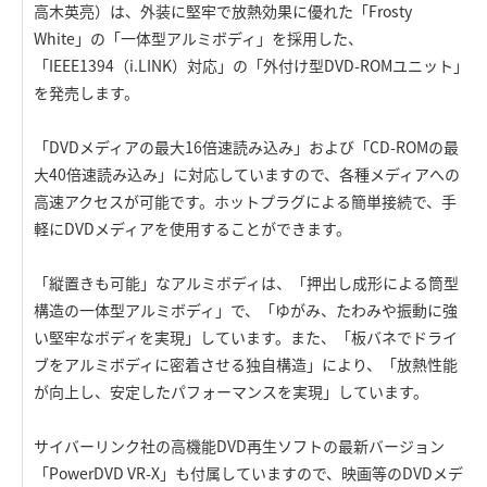
高木英亮）は、外装に堅牢で放熱効果に優れた「Frosty
White」の「一体型アルミボディ」を採用した、
「IEEE1394（i.LINK）対応」の「外付け型DVD-ROMユニット」
を発売します。
「DVDメディアの最大16倍速読み込み」および「CD-ROMの最
大40倍速読み込み」に対応していますので、各種メディアへの
高速アクセスが可能です。ホットプラグによる簡単接続で、手
軽にDVDメディアを使用することができます。
「縦置きも可能」なアルミボディは、「押出し成形による筒型
構造の一体型アルミボディ」で、「ゆがみ、たわみや振動に強
い堅牢なボディを実現」しています。また、「板バネでドライ
ブをアルミボディに密着させる独自構造」により、「放熱性能
が向上し、安定したパフォーマンスを実現」しています。
サイバーリンク社の高機能DVD再生ソフトの最新バージョン
「PowerDVD VR-X」も付属していますので、映画等のDVDメデ