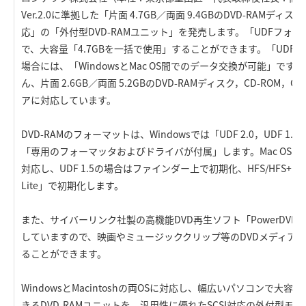
Ver.2.0に準拠した「片面 4.7GB／両面 9.4GBのDVD-RAMディ
応」の「外付型DVD-RAMユニット」を発売します。「UDFフォ
で、大容量「4.7GBを一括で使用」することができます。「UDF 
場合には、「WindowsとMac OS間でのデータ交換が可能」です
ん、片面 2.6GB／両面 5.2GBのDVD-RAMディスク，CD-ROM，
アに対応しています。
DVD-RAMのフォーマットは、Windowsでは「UDF 2.0，UDF 1.5
「専用のフォーマッタおよびドライバが付属」します。Mac OSでは「UD
対応し、UDF 1.5の場合はファインダー上で初期化、HFS/HFS+の場
Lite」で初期化します。
また、サイバーリンク社製の高機能DVD再生ソフト「PowerDVD20
していますので、映画やミュージッククリップ等のDVDメディア
ることができます。
WindowsとMacintoshの両OSに対応し、幅広いパソコンで大
きるDVD-RAMユニットを、汎用性に優れたSCSI対応の外付型モ