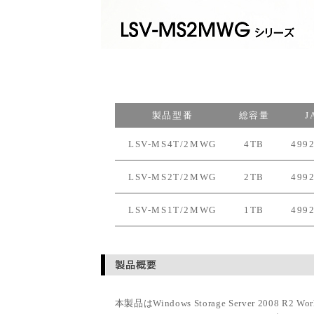
製品型番
総容量
J
LSV-MS4T/2MWG
4TB
499
LSV-MS2T/2MWG
2TB
499
LSV-MS1T/2MWG
1TB
499
本製品はWindows Storage Server 2008 R2 