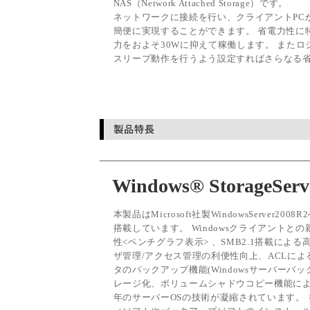
NAS（Network Attached Storage）です。
ネットワークに接続を行い、クライアントPC
簡便に実現することができます。 省電力性に
力をおよそ30Wに抑えて稼働します。 また
スリープ動作を行うよう設定すればさらなる
Windows® StorageSer
本製品はMicrosoft社製WindowsServer2008R
搭載しています。 Windowsクライアントと
性<ベンチグラフ表示> 、SMB2.1搭載による高速
ザ管理/アクセス管理の利便性向上、ACLに
タのバックアップ機能(Windowsサーバーバッ
レージ化、ボリュームシャドウコピー機能による全
年のサーバーOSの技術が凝縮されています。