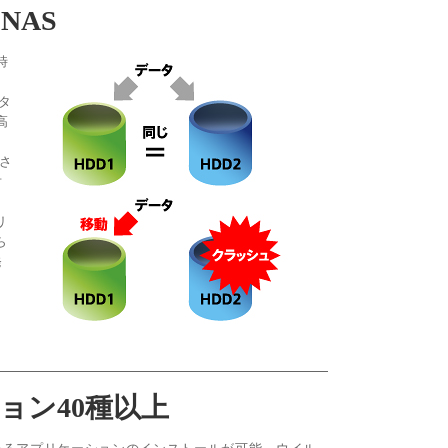
NAS
時
タ
高
成さ
対
ラ
リ
ら
発
ョン40種以上