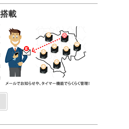
搭載
ツ
ジ
ー
な
源
フ
能