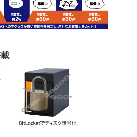
搭載
い
。
で
キ
、
、