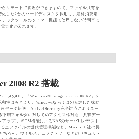
からリモートで管理ができますので、ファイル共有を
特化した2台のハードディスクを採用し、定格消費電
ロジテックツールのタイマー機能で使用しない時間帯に
省電力化が図れます。
ver 2008 R2 搭載
2ベースのOS、「Windows®StorageServer2008R2」を
の親和性はもとより、Windowsならではの安定した稼動
データ転送、ActiveDirectory完全対応によりユー
よる下層フォルダに対してのアクセス権対応、共有デー
クアップ)、iSCSI機能によるNASのサーバ用外部スト
ファイルの世代管理機能など、Microsoft社の長
 もちろん、ウイルスチェックソフトなどのセキュリテ