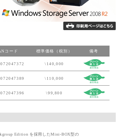
ANコード
標準価格（税別）
備考
2072047372
\140,000
2072047389
\110,000
2072047396
\99,800
Workgroup Edition を採用したMini-BOX型の