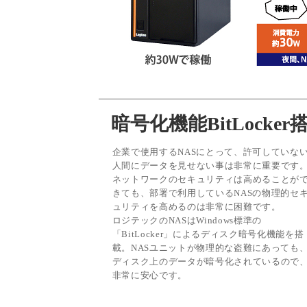
暗号化機能BitLocker
企業で使用するNASにとって、許可していな
人間にデータを見せない事は非常に重要です
ネットワークのセキュリティは高めることが
きても、部署で利用しているNASの物理的セ
ュリティを高めるのは非常に困難です。
ロジテックのNASはWindows標準の
「BitLocker」によるディスク暗号化機能を搭
載。NASユニットが物理的な盗難にあっても
ディスク上のデータが暗号化されているので
非常に安心です。