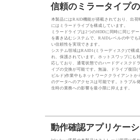
信頼のミラータイプの
本製品にはRAID機能が搭載されており、出荷
にはミラードライブを構成しています。
ミラードライブは2つのHDDに同時に同じデー
を書き込むシステムで、RAIDレベルの中でも
い信頼性を実現できます。
システム領域はRAID1(ミラーディスク)で構
れ、保護されています。ホットスワップにも
応しており、通電状態でのハードディスクド
イブの交換が可能です。無論、ドライブ復旧(
ビルド)作業中もネットワーククライアントか
のデータへのアクセスは可能です。トラブル
生時の業務への影響を最小限に抑えます。
動作確認アプリケーシ