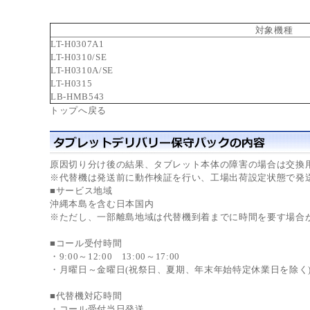
対象機種
LT-H0307A1
LT-H0310/SE
LT-H0310A/SE
LT-H0315
LB-HMB543
トップへ戻る
原因切り分け後の結果、タブレット本体の障害の場合は交換
※代替機は発送前に動作検証を行い、工場出荷設定状態で発
■サービス地域
沖縄本島を含む日本国内
※ただし、一部離島地域は代替機到着までに時間を要す場合
■コール受付時間
・9:00～12:00 13:00～17:00
・月曜日～金曜日(祝祭日、夏期、年末年始特定休業日を除く
■代替機対応時間
・コール受付当日発送