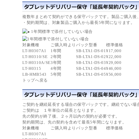
複数年まとめて契約ができる保守パックです。
製品ご購入後
・契約期間は、対象製品ご購入から最長5年間になります。
対象機種
ご購入時より
パック型番
標準価格
LT-H0307A1
1年間
SB-LTA1-DS-01
¥17,000
LT-H0310/SE
2年間
SB-LTA1-DS-02
¥22,000
LT-H0310A/SE
3年間
SB-LTA1-DS-03
¥29,000
LT-H0315
4年間
SB-LTA1-DS-04
¥46,000
LB-HMB543
5年間
SB-LTA1-DS-05
¥56,000
トップへ戻る
ご契約を継続延長する場合の保守パックです。継続でない場
ご契約は １年単位の延長となります。
先の契約が終了後、２ヶ月以内の契約が必要です。
契約期間は、先の契約を含めて最長5年間になります。
対象機種
ご購入時より
パック型番
標準価格
LT-H0307A1