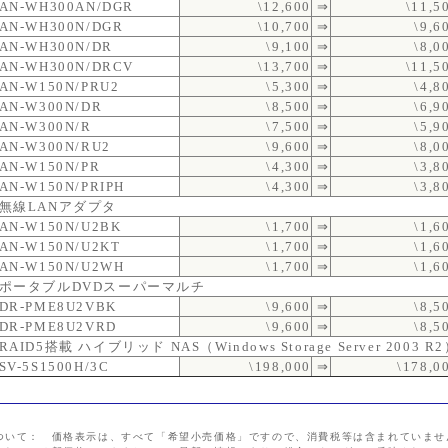
AN-WH300AN/DGR
\12,600
⇒
\11,5
AN-WH300N/DGR
\10,700
⇒
\9,6
AN-WH300N/DR
\9,100
⇒
\8,0
AN-WH300N/DRCV
\13,700
⇒
\11,5
AN-W150N/PRU2
\5,300
⇒
\4,8
AN-W300N/DR
\8,500
⇒
\6,9
AN-W300N/R
\7,500
⇒
\5,9
AN-W300N/RU2
\9,600
⇒
\8,0
AN-W150N/PR
\4,300
⇒
\3,8
AN-W150N/PRIPH
\4,300
⇒
\3,8
■無線LANアダプタ
AN-W150N/U2BK
\1,700
⇒
\1,6
AN-W150N/U2KT
\1,700
⇒
\1,6
AN-W150N/U2WH
\1,700
⇒
\1,6
■ポータブルDVDスーパーマルチ
DR-PME8U2VBK
\9,600
⇒
\8,5
DR-PME8U2VRD
\9,600
⇒
\8,5
RAID5搭載 ハイブリッド NAS（Windows Storage Server 2003 R
SV-5S1500H/3C
\198,000
⇒
\178,0
ついて： 価格表示は、すべて「希望小売価格」ですので、消費税等は含まれていませ