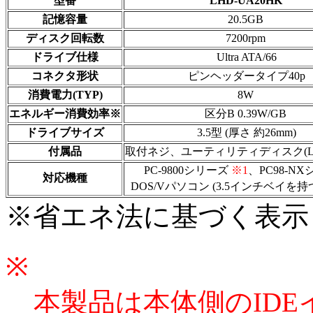
型番
LHD-UA20HK
記憶容量
20.5GB
ディスク回転数
7200rpm
ドライブ仕様
Ultra ATA/66
コネクタ形状
ピンヘッダータイプ40p
消費電力(TYP)
8W
エネルギー消費効率※
区分B 0.39W/GB
ドライブサイズ
3.5型 (厚さ 約26mm)
付属品
取付ネジ、ユーティリティディスク(Logit
PC-9800シリーズ
※1
、PC98-N
対応機種
DOS/Vパソコン (3.5インチベイを持
※省エネ法に基づく表示
※
本製品は本体側のID