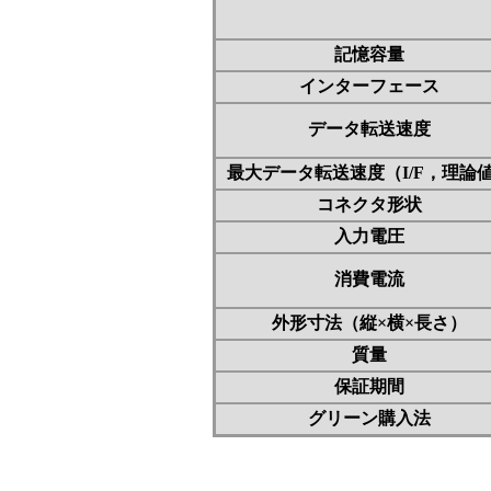
記憶容量
インターフェース
データ転送速度
最大データ転送速度（I/F，理論
コネクタ形状
入力電圧
消費電流
外形寸法（縦×横×長さ）
質量
保証期間
グリーン購入法
▼