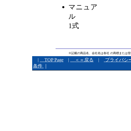
マニュア
1式
※記載の商品名、会社名は各社 の商標または
|
TOP Page
|
＜＝戻る
|
プライバシ
条件
｜