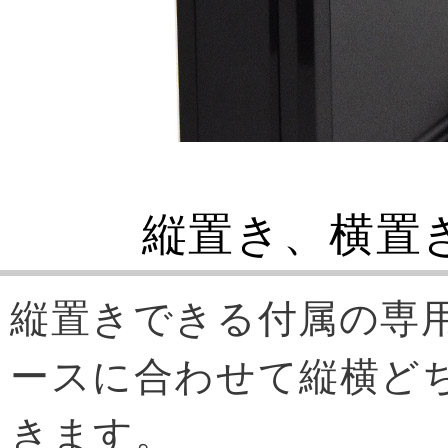
縦置き、横置
縦置きできる付属の専
ースに合わせて縦横ど
きます。