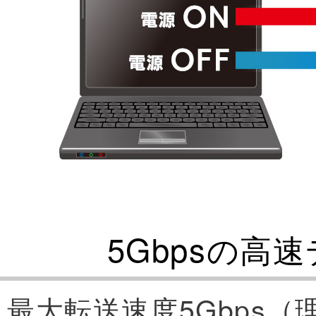
5Gbpsの高
最大転送速度5Gbps（理