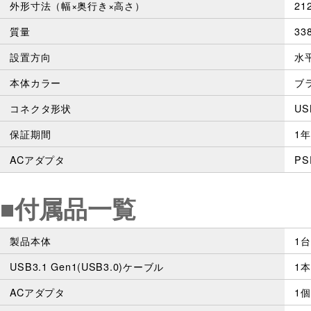
外形寸法（幅×奥行き×高さ）
21
質量
33
設置方向
水
本体カラー
ブ
コネクタ形状
USB
保証期間
1
ACアダプタ
P
■付属品一覧
製品本体
1台
USB3.1 Gen1(USB3.0)ケーブル
1本
ACアダプタ
1個