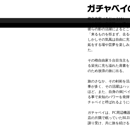
櫓自由家（ろじゅうけ）。
その剣術は東洋随一と噂さ
彼らの影の活躍によるとこ
「来るものを拒まず、去る
しかしその気風は自由に充
妬をする場や芸夢を楽しみ
た。
その櫓自由家５台目当主も
る栄光に充ち溢れた肩書を
のため放浪の旅に出る。
旅のさなか、その剣術を活
事が多く、その活躍はハッ
ほど。また、自身の体[ベイ]
る事で未知のパワーを発揮
チャベイと呼ばれるように
ガチャベイは、PC周辺機
店の片隅で眠っていたBL
譲り受け、共に旅を続ける