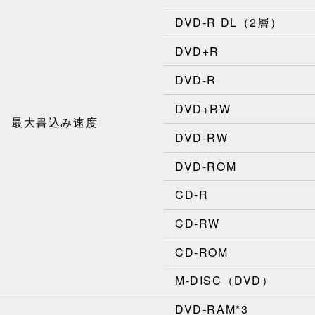
DVD-R DL（2層）
DVD+R
DVD-R
DVD+RW
最大書込み速度
DVD-RW
DVD-ROM
CD-R
CD-RW
CD-ROM
M-DISC（DVD）
DVD-RAM*3