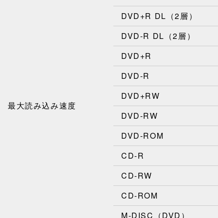
DVD+R DL（2層）
DVD-R DL（2層）
DVD+R
DVD-R
DVD+RW
最大読み込み速度
DVD-RW
DVD-ROM
CD-R
CD-RW
CD-ROM
M-DISC（DVD）