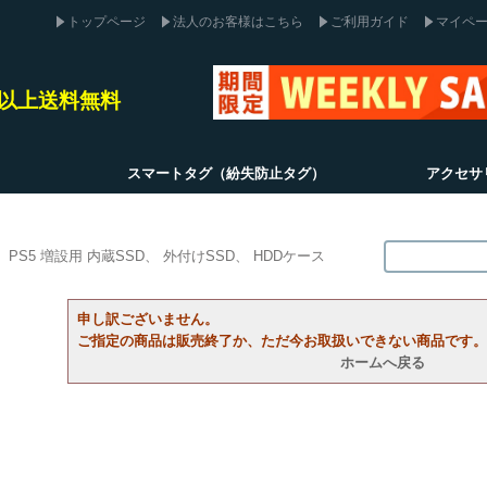
トップページ
法人のお客様はこちら
ご利用ガイド
マイペ
込)以上送料無料
スマートタグ（紛失防止タグ）
アクセサ
PS5 増設用 内蔵SSD
外付けSSD
HDDケース
申し訳ございません。
ご指定の商品は販売終了か、ただ今お取扱いできない商品です。
ホームへ戻る