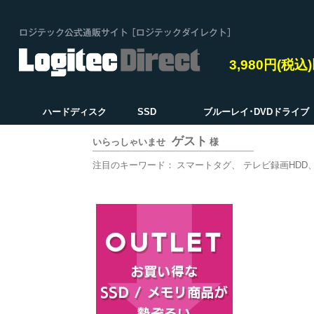
3,980円(税
ハードディスク
SSD
ブルーレイ･DVDドライブ
ゲスト
いらっしゃいませ
様
注目のキーワード：
スマートタグ
テレビ録画HDD