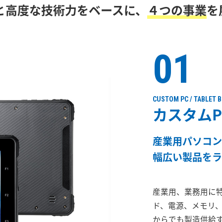
と高度な技術力を
ベースに、
４つの事業
を
01
CUSTOM PC / TABLET 
カスタム
産業用パソコン
幅広い製品をラ
産業用、業務用に
ド、電源、メモリ
からでも製造供給するB